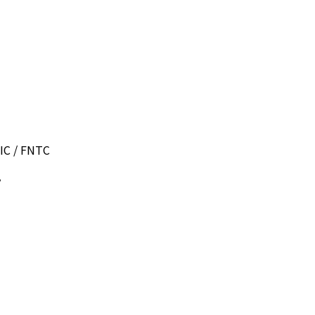
/ FNTC
。