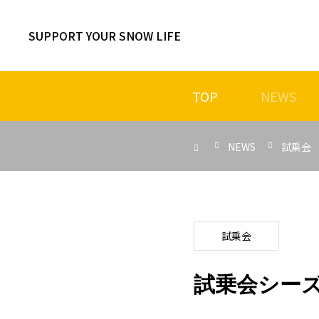
SUPPORT YOUR SNOW LIFE
TOP
NEWS
NEWS
試乗会
2026 / 07
24
NOVEL BLUE MOUNTAIN PARK
2026 / 07
試乗会
16
オフトレ施設の季節が到来
2026 / 07
試乗会シー
06
カスタムフェア大阪会場開催中