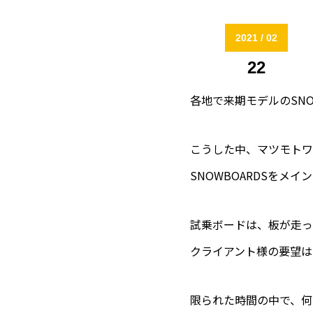
2026 / 06
29
2021 / 02
ウォータージャンプ S-air 20周
22
祭！
2026 / 06
各地で来期モデルのSNO
17
SPOPIAシラトリSKI･SNOWBO
ェスタ2026開催のご案内
こうした中、マツモトワッ
2026 / 06
SNOWBOARDSを
11
THE BRUSH WAX好評発売中！
試乗ボードは、板が走っ
クライアント様の要望は
限られた時間の中で、何