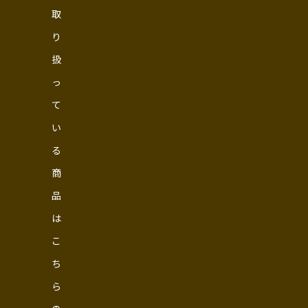
取
り
扱
っ
て
い
る
商
品
は
こ
ち
ら