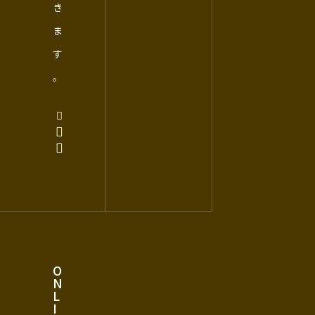
き
ま
す
。
O
N
L
I