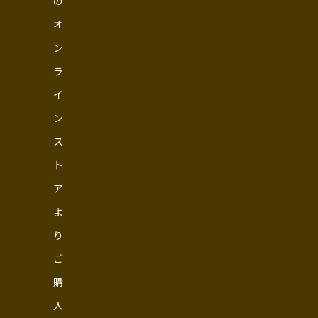
の
オ
ン
ラ
イ
ン
ス
ト
ア
よ
り
ご
購
入