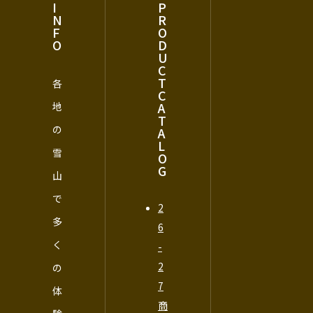
I
P
N
R
F
O
O
D
U
C
T
各
C
A
地
T
の
A
L
雪
O
G
山
で
2
多
6
く
-
2
の
7
体
商