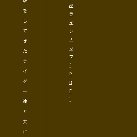
験
品
を
ラ
し
イ
て
ン
ナ
き
ッ
た
プ
ラ
(
イ
P
ダ
D
F
ー
)
達
と
共
に