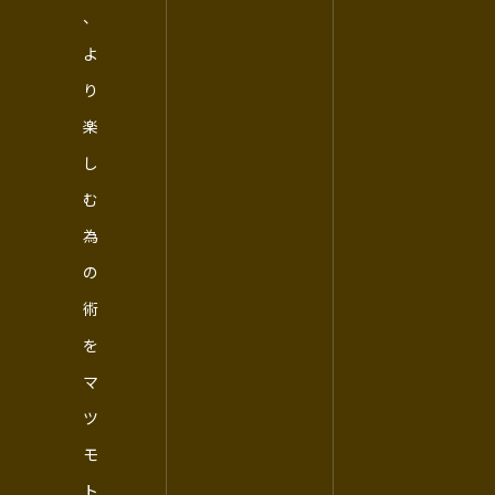
、
よ
り
楽
し
む
為
の
術
を
マ
ツ
モ
ト