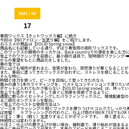
2021 / 03
17
春用ワックス【ホットワックス編】に続き
今回は【NOアイロン／生塗り編】をご紹介します。
おススメの商品は【SOLID Spring snow】
商品名にも記載している通り、ずばり春雪用の固形ワックスです。
このワックスの開発のキッカケは、Back countryでの滑走を楽しむ方
雪上でのワクシングを前提に、最小限の道具で、短時間のワクシング 
からの要望をもとに商品化をしました。
春の雪では
同じ山でも場所が変わると、雪質が変わり、突然滑りが悪くなることが
また、事前に塗ってきたワックスが合わずに、ストレスを感じることも
そんな時に、
時間と体力を使って、ピークを目指して登ってきたのなら
重みの違う1本のライディングを、ベストなコンディションで滑りたい
ポケットに入れてもかさ張らない【SOLID Spring snow】は、
雪上でも塗りやすく、そして直ぐに効果を体感できるように
適度に軟らかくセッティングしたパラフィンワックスに、環境配慮型の
る二硫化タングステンを配合。
＜雪上でのベストな使用方法は＞
ソールをブラッシング⇒ 軽くワックスを擦りつけ⇒ コルクでしっかり
ば完璧！ ※ブラッシングの代わりに、仕上げ用のFIBER TEXでもOK
※注１：薄く（軽く）生塗りすることがポイントです。 厚く塗ると、
持続性には変わりません。
※注２：仕上げの磨き上げが弱い場合、緩斜面で、滑り始めが詰まるよ
徐々に余分なワックスが落ちて、本来のスピードを感じることが出来ま