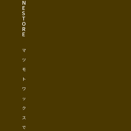
N
E
S
T
O
R
E
マ
ツ
モ
ト
ワ
ッ
ク
ス
で