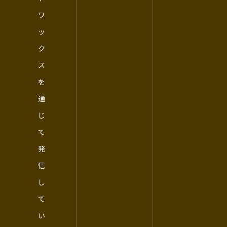
ワ
ッ
ク
ス
を
通
じ
て
発
信
し
て
い