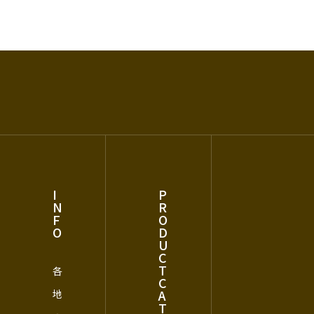
I
P
N
R
F
O
O
D
U
C
T
各
C
A
地
T