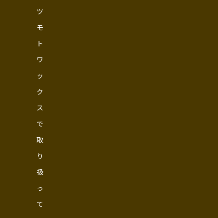
ツ
モ
ト
ワ
ッ
ク
ス
で
取
り
扱
っ
て