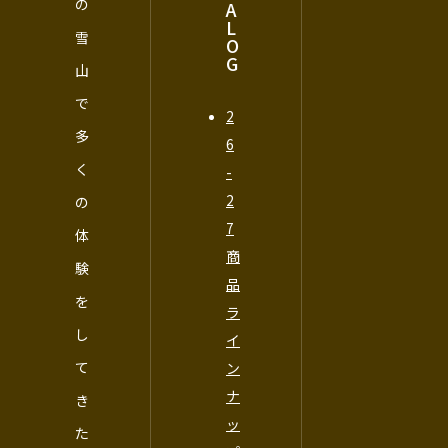
の
A
L
雪
O
G
山
で
2
多
6
く
-
2
の
7
体
商
験
品
を
ラ
し
イ
て
ン
ナ
き
ッ
た