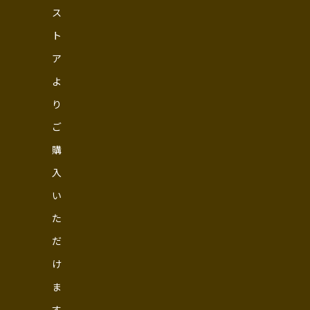
ス
ト
ア
よ
り
ご
購
入
い
た
だ
け
ま
す