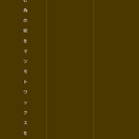
為
の
術
を
マ
ツ
モ
ト
ワ
ッ
ク
ス
を