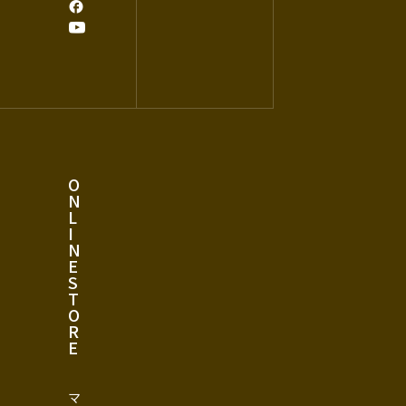
O
N
L
I
N
E
S
T
O
R
E
マ