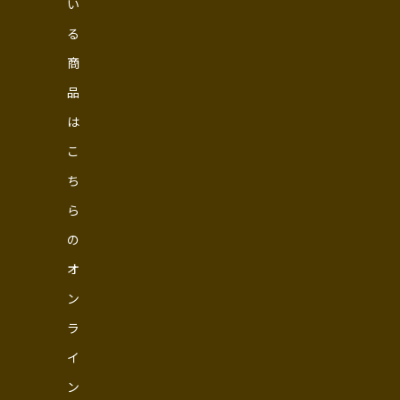
い
る
商
品
は
こ
ち
ら
の
オ
ン
ラ
イ
ン