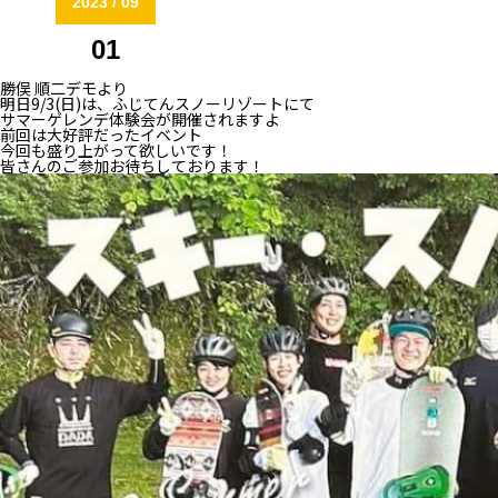
2023 / 09
01
勝俣 順二デモより
明日9/3(日)は、ふじてんスノーリゾートにて
サマーゲレンデ体験会が開催されますよ
前回は大好評だったイベント
今回も盛り上がって欲しいです！
皆さんのご参加お待ちしております！