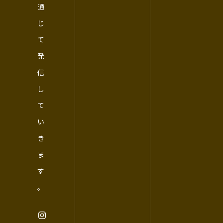
通
じ
て
発
信
し
て
い
き
ま
す
。