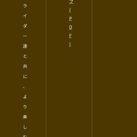
プ
ラ
(
イ
P
ダ
D
F
ー
)
達
と
共
に
、
よ
り
楽
し
む