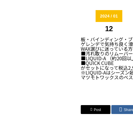
2026 / 06
29
2024 / 01
ウォータージャンプ S-air 20周
12
祭！
2026 / 06
板・バインディング・ブ
ゲレンデで気持ち良く滑
WAX選びに迷っている方には
17
■汚れ取りのリムーバー
SPOPIAシラトリSKI･SNOWBO
■LIQUID-A （約20
ェスタ2026開催のご案内
■QUICK CUBE
がセットになって税込2,
2026 / 06
※LIQUID-Aはシ
マツモトワックスのベス
11
THE BRUSH WAX好評発売中！
Post
Shar