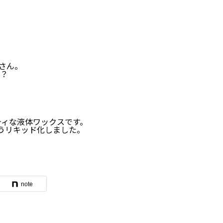
さん。
？
ティな液体ワックスです。
ようリキッド化しました。
note