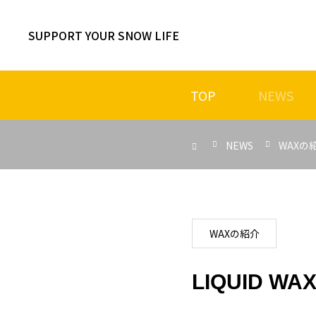
SUPPORT YOUR SNOW LIFE
TOP
NEWS
NEWS
WAXの
2026 / 07
24
NOVEL BLUE MOUNTAIN PARK
2026 / 07
WAXの紹介
16
オフトレ施設の季節が到来
2026 / 07
LIQUID WAX 
06
カスタムフェア大阪会場開催中