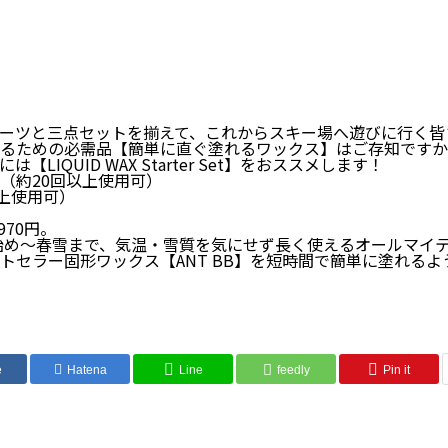
年感謝
ーツと三点セットを揃えて、これからスキー場へ遊びに行く皆
るための必需品【簡単に直ぐ塗れるワックス】はご存知ですか
【LIQUID WAX Starter Set】をおススメします！
（約20回以上使用可）
ARDフ
回以上使用可）
970円。
ーズン始め～春雪まで、気温・雪質を気にせず長く使えるオールマイ
トセラー固形ワックス【ANT BB】を短時間で簡単に塗れる
e
Hatena
Line
feedly
Pin it