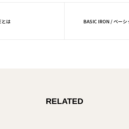
BEとは
BASIC IRON / ベ
RELATED