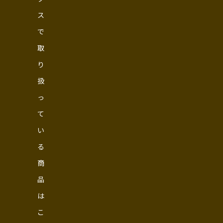
ス
で
取
り
扱
っ
て
い
る
商
品
は
こ