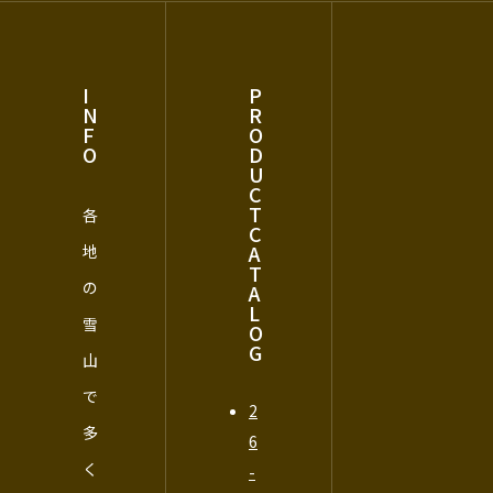
I
P
N
R
F
O
O
D
U
C
T
各
C
A
地
T
の
A
L
雪
O
G
山
で
2
多
6
く
-