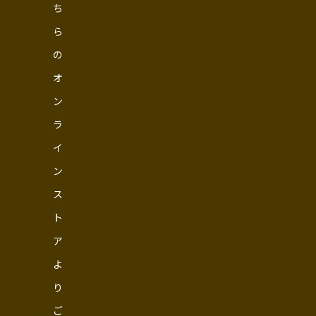
ち
ら
の
オ
ン
ラ
イ
ン
ス
ト
ア
よ
り
ご