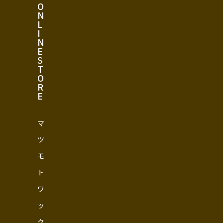
O
N
L
I
N
E
S
T
O
R
E
マ
ツ
モ
ト
ワ
ッ
ク