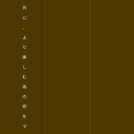
共
に
、
よ
り
楽
し
む
為
の
術
を
マ