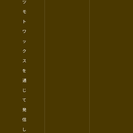
ツ
モ
ト
ワ
ッ
ク
ス
を
通
じ
て
発
信
し