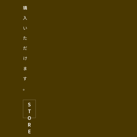
購
入
い
た
だ
け
ま
す
。
S
T
O
R
E