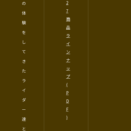
2
の
7
体
商
験
品
を
ラ
し
イ
て
ン
ナ
き
ッ
た
プ
ラ
(
イ
P
ダ
D
F
ー
)
達
と