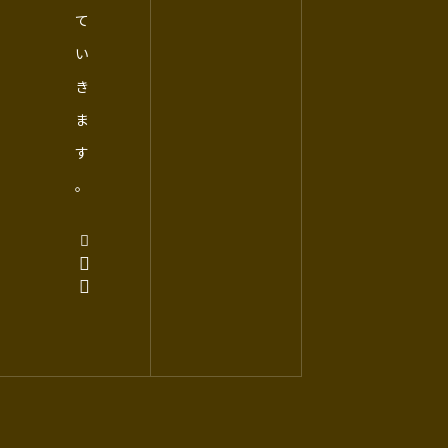
て
い
き
ま
す
。