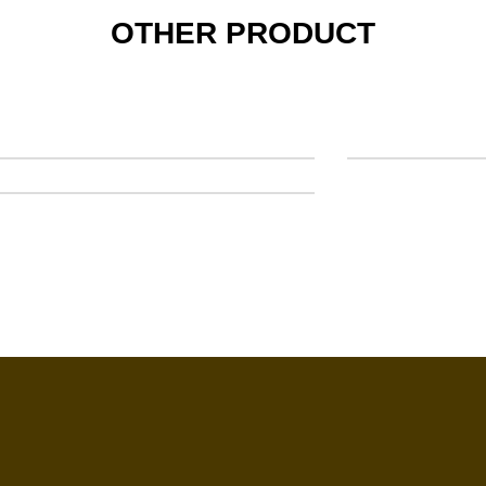
OTHER PRODUCT
ANT BB
COL
OVER THE BB BLUE